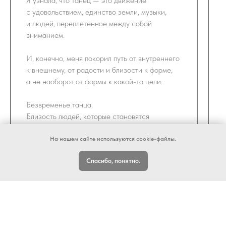
Я узнала, что танец — это движение
с удовольствием, единство земли, музыки,
и людей, переплетенное между собой
вниманием.
И, конечно, меня покорил путь от внутреннего
к внешнему, от радости и близости к форме,
а не наоборот от формы к какой-то цели.
Безвременье танца.
Близость людей, которые становятся
близкими и родными после танца, без слов
и информации друг о друге.
На нашем сайте используются cookie-файлы.
Вкус.
Спасибо, понятно.
Спасибо Марина! За расширение
и оживление моего мира.
Люблю!