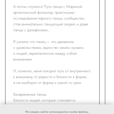
А потом случился Путь танца с Мариной:
аргентинский фольклор, практикумы-
исследования парного танца, сообщество,
стая внимательно танцующий людей, и даже
танцы с дельфинами…
Я узнала, что танец — это движение
с удовольствием, единство земли, музыки,
и людей, переплетенное между собой
вниманием.
И, конечно, меня покорил путь от внутреннего
к внешнему, от радости и близости к форме,
а не наоборот от формы к какой-то цели.
Безвременье танца.
Близость людей, которые становятся
близкими и родными после танца, без слов
и информации друг о друге.
На нашем сайте используются cookie-файлы.