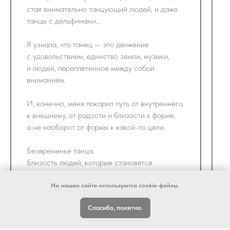
стая внимательно танцующий людей, и даже
танцы с дельфинами…
Я узнала, что танец — это движение
с удовольствием, единство земли, музыки,
и людей, переплетенное между собой
вниманием.
И, конечно, меня покорил путь от внутреннего
к внешнему, от радости и близости к форме,
а не наоборот от формы к какой-то цели.
Безвременье танца.
Близость людей, которые становятся
близкими и родными после танца, без слов
и информации друг о друге.
На нашем сайте используются cookie-файлы.
Вкус.
Спасибо, понятно.
Спасибо Марина! За расширение