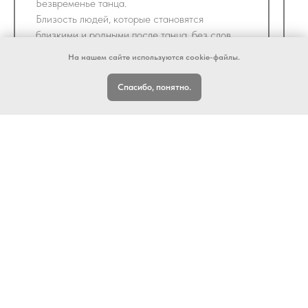
Безвременье танца.
Близость людей, которые становятся
близкими и родными после танца, без слов
и информации друг о друге.
На нашем сайте используются cookie-файлы.
Вкус.
Спасибо, понятно.
Спасибо Марина! За расширение
и оживление моего мира.
Люблю!